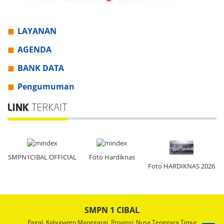
LAYANAN
AGENDA
BANK DATA
Pengumuman
LINK
TERKAIT
AL
Foto Hardiknas
SMPN1CIBAL OFFICIAL
Foto HARDIKNAS 2026
SMPN 1 CIBAL
Pagal. Kabupaten Manggarai, Provinsi: Nusa Tenggara Timur