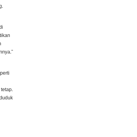
g.
di
tikan
n
nnya."
perti
tetap.
 duduk