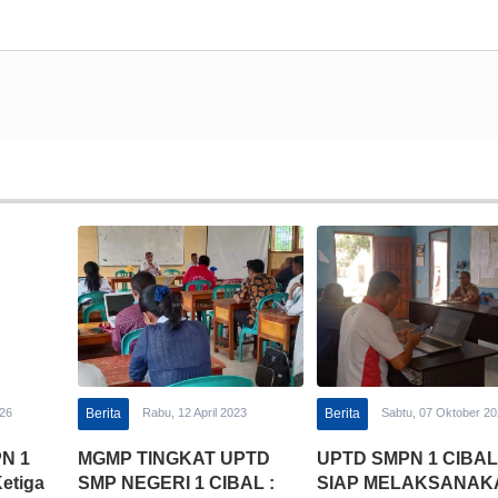
026
Berita
Rabu, 12 April 2023
Berita
Sabtu, 07 Oktober 2
PN 1
MGMP TINGKAT UPTD
UPTD SMPN 1 CIBAL
Ketiga
SMP NEGERI 1 CIBAL :
SIAP MELAKSANAK