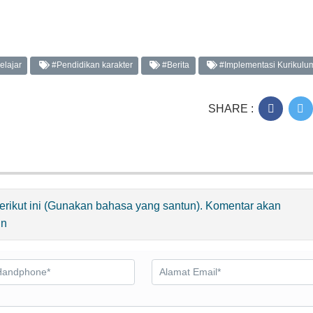
lajar
#Pendidikan karakter
#Berita
#Implementasi Kurikulu
SHARE :
 berikut ini (Gunakan bahasa yang santun). Komentar akan
in