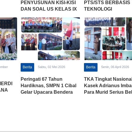
PENYUSUNAN KISI-KISI
PTS/STS BERBASIS
DAN SOAL US KELAS IX
TEKNOLOGI
TAHUN PELAJARAN
2022/2023
ember
Berita
Sabtu, 02 Mei 2026
Berita
Senin, 06 April 2026
Peringati 67 Tahun
TKA Tingkat Nasional
MERDI
Hardiknas, SMPN 1 Cibal
Kasek Adrianus Imb
ANA
Gelar Upacara Bendera
Para Murid Serius Bel