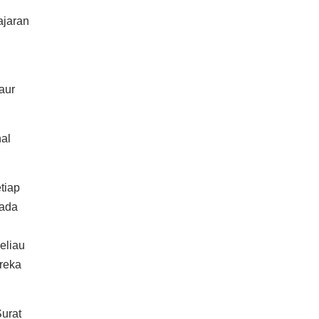
ajaran
aur
al
tiap
pada
eliau
reka
urat