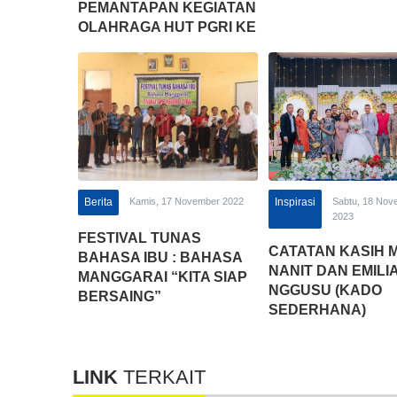
PEMANTAPAN KEGIATAN
OLAHRAGA HUT PGRI KE
77 DAN HARI GURU
NASIONAL KE 28 TAHUN
Berita
Kamis, 17 November 2022
Inspirasi
Sabtu, 18 Nov
2023
FESTIVAL TUNAS
CATATAN KASIH 
BAHASA IBU : BAHASA
NANIT DAN EMILI
MANGGARAI “KITA SIAP
NGGUSU (KADO
BERSAING”
SEDERHANA)
LINK
TERKAIT