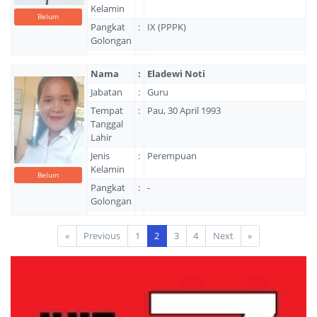
Kelamin
Belum
Pangkat
:
IX (PPPK)
Golongan
Nama
:
Eladewi Noti
Jabatan
:
Guru
Tempat
:
Pau, 30 April 1993
Tanggal
Lahir
Jenis
:
Perempuan
Kelamin
Belum
Pangkat
:
-
Golongan
«
Previous
1
2
3
4
Next
»