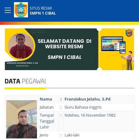
SITUS RESMI
SMPN 1 CIBAL
DATA
PEGAWAI
Nama
:
Fransiskus Jelahu, S.Pd
Jabatan
:
Guru Bahasa Inggris
Tempat
:
Ndehes, 16 November 1982
Tanggal
Lahir
Jenis
:
Laki-laki