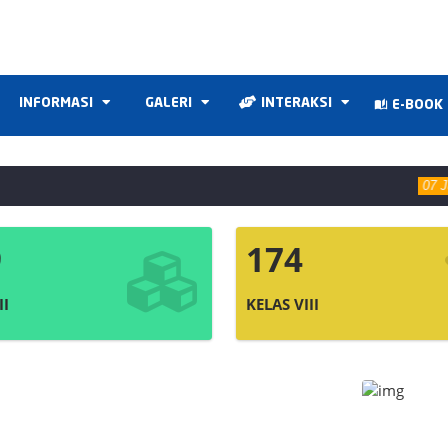
INFORMASI
GALERI
INTERAKSI
E-BOOK
07 Juli 2026
9
174
II
KELAS VIII