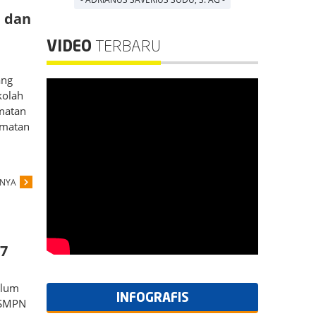
i dan
VIDEO
TERBARU
ang
kolah
amatan
amatan
PNYA
27
ulum
INFOGRAFIS
a SMPN