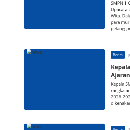
SMPN 1 C
Upacara d
Wita. Da
para muri
pelangga
Berita
J
Kepala
Ajaran
Kepala SM
rangkaia
2026-2027
dikenaka
Berita
S