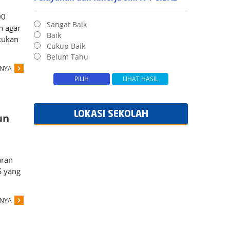
00
Sangat Baik
n agar
Baik
kukan
Cukup Baik
Belum Tahu
PNYA
LOKASI SEKOLAH
un
aran
S yang
PNYA