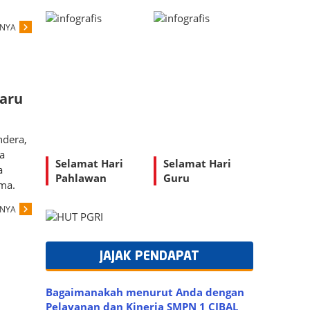
PNYA
Baru
ndera,
a
Selamat Hari
Selamat Hari
a
Pahlawan
Guru
ma.
PNYA
JAJAK PENDAPAT
Bagaimanakah menurut Anda dengan
Pelayanan dan Kinerja SMPN 1 CIBAL