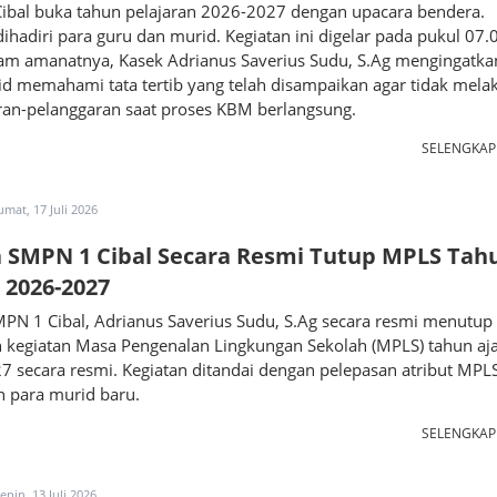
ibal buka tahun pelajaran 2026-2027 dengan upacara bendera.
ihadiri para guru dan murid. Kegiatan ini digelar pada pukul 07.
lam amanatnya, Kasek Adrianus Saverius Sudu, S.Ag mengingatka
d memahami tata tertib yang telah disampaikan agar tidak mela
ran-pelanggaran saat proses KBM berlangsung.
SELENGKA
umat, 17 Juli 2026
 SMPN 1 Cibal Secara Resmi Tutup MPLS Tah
 2026-2027
PN 1 Cibal, Adrianus Saverius Sudu, S.Ag secara resmi menutup
n kegiatan Masa Pengenalan Lingkungan Sekolah (MPLS) tahun aj
 secara resmi. Kegiatan ditandai dengan pelepasan atribut MPL
n para murid baru.
SELENGKA
enin, 13 Juli 2026