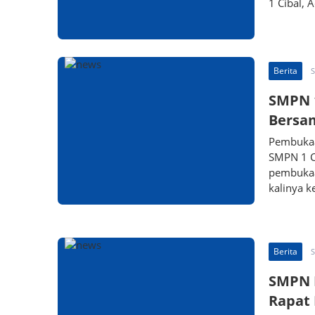
1 Cibal, 
Berita
S
SMPN 1
Bersa
Pembukaa
SMPN 1 C
pembukaan
kalinya 
Berita
S
SMPN I
Rapat