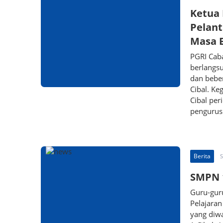
Ketua 
Pelant
Masa B
PGRI Caba
berlangsu
dan beber
Cibal. Ke
Cibal pe
pengurus 
Berita
S
SMPN 1
Guru-gur
Pelajaran
yang diwa