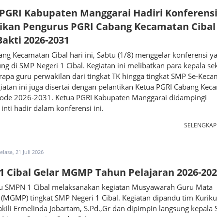
PGRI Kabupaten Manggarai Hadiri Konferens
ikan Pengurus PGRI Cabang Kecamatan Cibal
akti 2026-2031
ng Kecamatan Cibal hari ini, Sabtu (1/8) menggelar konferensi y
ng di SMP Negeri 1 Cibal. Kegiatan ini melibatkan para kepala se
apa guru perwakilan dari tingkat TK hingga tingkat SMP Se-Kec
giatan ini juga disertai dengan pelantikan Ketua PGRI Cabang Kec
riode 2026-2031. Ketua PGRI Kabupaten Manggarai didampingi
inti hadir dalam konferensi ini.
SELENGKA
elasa, 21 Juli 2026
 Cibal Gelar MGMP Tahun Pelajaran 2026-20
u SMPN 1 Cibal melaksanakan kegiatan Musyawarah Guru Mata
 (MGMP) tingkat SMP Negeri 1 Cibal. Kegiatan dipandu tim Kurik
kili Ermelinda Jobartam, S.Pd.,Gr dan dipimpin langsung kepal