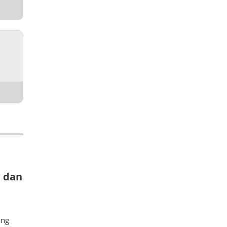
i dan
ang