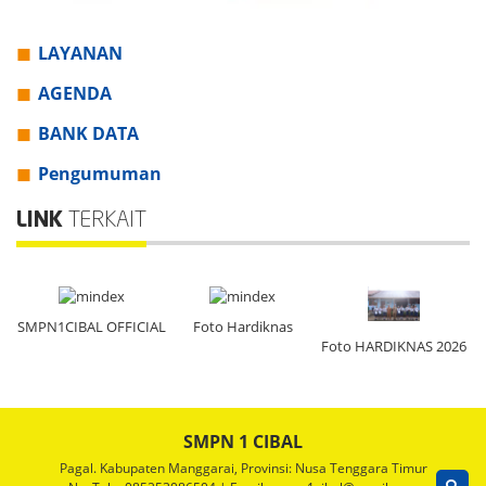
LAYANAN
AGENDA
BANK DATA
Pengumuman
LINK
TERKAIT
AL
Foto Hardiknas
SMPN1CIBAL OFFICIAL
Foto HARDIKNAS 2026
SMPN 1 CIBAL
Pagal. Kabupaten Manggarai, Provinsi: Nusa Tenggara Timur