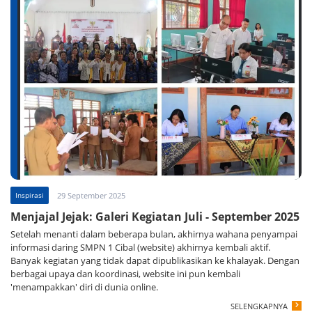
Inspirasi
29 September 2025
Menjajal Jejak: Galeri Kegiatan Juli - September 2025
Setelah menanti dalam beberapa bulan, akhirnya wahana penyampai
informasi daring SMPN 1 Cibal (website) akhirnya kembali aktif.
Banyak kegiatan yang tidak dapat dipublikasikan ke khalayak. Dengan
berbagai upaya dan koordinasi, website ini pun kembali
'menampakkan' diri di dunia online.
SELENGKAPNYA