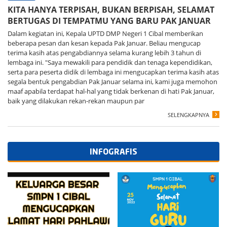
KITA HANYA TERPISAH, BUKAN BERPISAH, SELAMAT
BERTUGAS DI TEMPATMU YANG BARU PAK JANUAR
Dalam kegiatan ini, Kepala UPTD DMP Negeri 1 Cibal memberikan
beberapa pesan dan kesan kepada Pak Januar. Beliau mengucap
terima kasih atas pengabdiannya selama kurang lebih 3 tahun di
lembaga ini. "Saya mewakili para pendidik dan tenaga kependidikan,
serta para peserta didik di lembaga ini mengucapkan terima kasih atas
segala bentuk pengabdian Pak Januar selama ini, kami juga memohon
maaf apabila terdapat hal-hal yang tidak berkenan di hati Pak Januar,
baik yang dilakukan rekan-rekan maupun par
SELENGKAPNYA
INFOGRAFIS